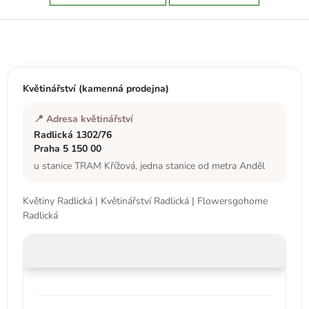
Z
á
p
a
t
Květinářství (kamenná prodejna)
í
📍 Adresa květinářství
Radlická 1302/76
Praha 5 150 00
u stanice TRAM Křížová, jedna stanice od metra Anděl
Květiny Radlická | Květinářství Radlická | Flowersgohome
Radlická