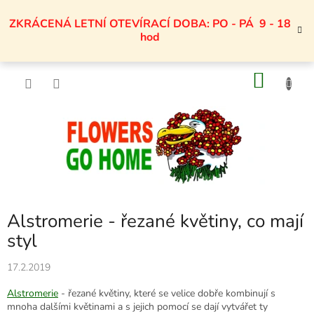
Přejít
na
ZKRÁCENÁ LETNÍ OTEVÍRACÍ DOBA: PO - PÁ 9 - 18
obsah
hod
NÁKU
KOŠÍK
Alstromerie - řezané květiny, co mají
styl
17.2.2019
Alstromerie
- řezané květiny, které se velice dobře kombinují s
mnoha dalšími květinami a s jejich pomocí se dají vytvářet ty